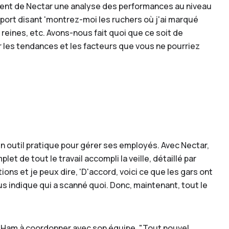
lient de Nectar une analyse des performances au niveau
ort disant 'montrez-moi les ruchers où j'ai marqué
eines, etc. Avons-nous fait quoi que ce soit de
er les tendances et les facteurs que vous ne pourriez
n outil pratique pour gérer ses employés. Avec Nectar,
t de tout le travail accompli la veille, détaillé par
s et je peux dire, 'D'accord, voici ce que les gars ont
us indique qui a scanné quoi. Donc, maintenant, tout le
é Ham à coordonner avec son équipe. "Tout nouvel