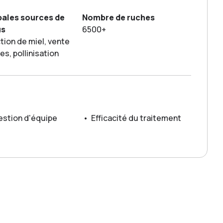
pales sources de
Nombre de ruches
us
6500+
tion de miel, vente
les, pollinisation
estion d'équipe
•
Efficacité du traitement