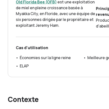
Old Florida Bee (OFB)
est une exploitation
de miel en pleine croissance basée à
Princi
Myakka City, en Floride, avec une équipe de
reven
six personnes dirigée par le propriétaire et
Produc
exploitant Jeremy Ham.
d'abeil
Cas d'utilisation
•
Économies sur la ligne reine
•
Meilleure g
•
ELAP
Contexte