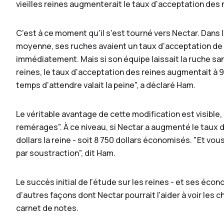
vieilles reines augmenterait le taux d'acceptation des n
C'est à ce moment qu'il s'est tourné vers Nectar. Dans l
moyenne, ses ruches avaient un taux d'acceptation de 
immédiatement. Mais si son équipe laissait la ruche sa
reines, le taux d'acceptation des reines augmentait à 
temps d'attendre valait la peine", a déclaré Ham.
Le véritable avantage de cette modification est visible,
remérages". À ce niveau, si Nectar a augmenté le taux 
dollars la reine - soit 8 750 dollars économisés. "Et vou
par soustraction", dit Ham.
Le succès initial de l'étude sur les reines - et ses éc
D
d'autres façons dont Nectar pourrait l'aider à voir les 
carnet de notes.