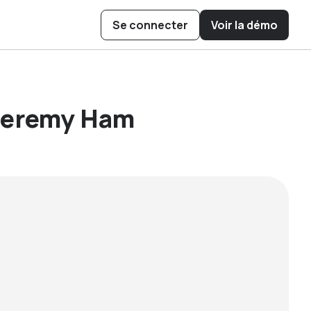
Se connecter
Voir la démo
ow Cubee
 Boost Hive
ys to Operate
is Pollination
 Jeremy Ham