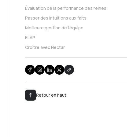
Évaluation de la performance des reines
Passer des intuitions aux faits
Meilleure gestion de l'équipe
ELAP
Croître avec Nectar
Retour en haut