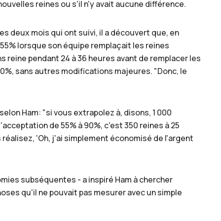
ouvelles reines ou s'il n'y avait aucune différence.
es deux mois qui ont suivi, il a découvert que, en
55% lorsque son équipe remplaçait les reines
ns reine pendant 24 à 36 heures avant de remplacer les
90%, sans autres modifications majeures. "Donc, le
 selon Ham: "si vous extrapolez à, disons, 1 000
d'acceptation de 55% à 90%, c'est 350 reines à 25
s réalisez, 'Oh, j'ai simplement économisé de l'argent
onomies subséquentes - a inspiré Ham à chercher
o you provide pollination services?*
Yes
No
choses qu'il ne pouvait pas mesurer avec un simple