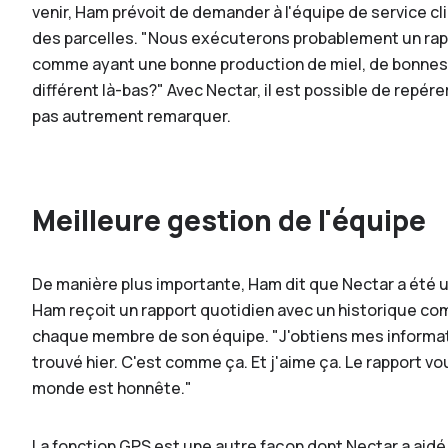
venir, Ham prévoit de demander à l'équipe de service c
des parcelles. "Nous exécuterons probablement un rapp
comme ayant une bonne production de miel, de bonnes r
différent là-bas?" Avec Nectar, il est possible de repér
pas autrement remarquer.
Meilleure gestion de l'équipe
De manière plus importante, Ham dit que Nectar a été u
Ham reçoit un rapport quotidien avec un historique comple
chaque membre de son équipe. "J'obtiens mes information
trouvé hier. C'est comme ça. Et j'aime ça. Le rapport vo
monde est honnête."
La fonction GPS est une autre façon dont Nectar a aid